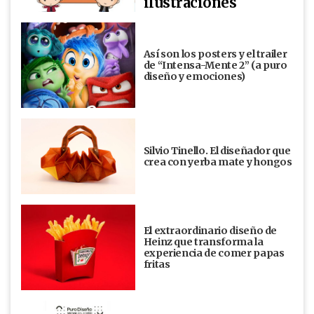
ilustraciones
Así son los posters y el trailer
de “Intensa-Mente 2” (a puro
diseño y emociones)
Silvio Tinello. El diseñador que
crea con yerba mate y hongos
El extraordinario diseño de
Heinz que transforma la
experiencia de comer papas
fritas