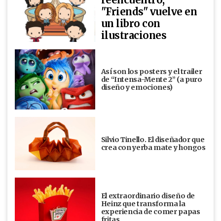
"Friends" vuelve en
un libro con
ilustraciones
Así son los posters y el trailer
de “Intensa-Mente 2” (a puro
diseño y emociones)
Silvio Tinello. El diseñador que
crea con yerba mate y hongos
El extraordinario diseño de
Heinz que transforma la
experiencia de comer papas
fritas