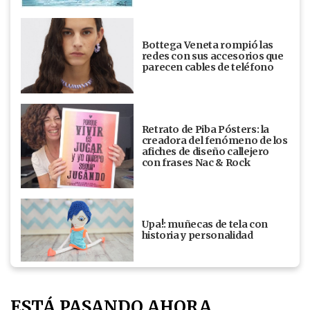
Bottega Veneta rompió las
redes con sus accesorios que
parecen cables de teléfono
Retrato de Piba Pósters: la
creadora del fenómeno de los
afiches de diseño callejero
con frases Nac & Rock
Upa!: muñecas de tela con
historia y personalidad
ESTÁ PASANDO AHORA