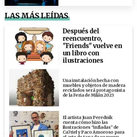
LAS MÁS LEÍDAS
Después del
reencuentro,
"Friends" vuelve en
un libro con
ilustraciones
Una instalación hecha con
muebles y objetos de madera
reciclados será protagonista
de la Feria de Milán 2023
El artista Juan Perednik
cuenta cómo hizo las
ilustraciones “infladas” de
Ca7riel y Paco Amoroso para
el arte de tapa de su nuevo