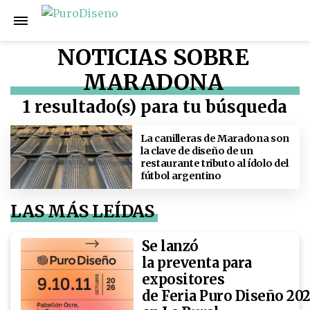
NOTICIAS SOBRE
MARADONA
1 resultado(s) para tu búsqueda
La canilleras de Maradona son
la clave de diseño de un
restaurante tributo al ídolo del
fútbol argentino
LAS MÁS LEÍDAS
Se lanzó
la preventa para
expositores
de Feria Puro Diseño 20