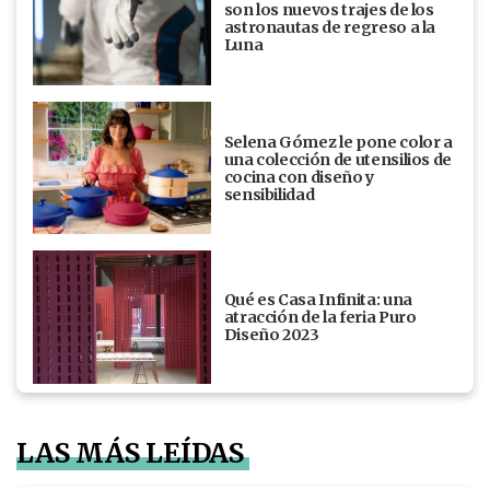
son los nuevos trajes de los
astronautas de regreso a la
Luna
Selena Gómez le pone color a
una colección de utensilios de
cocina con diseño y
sensibilidad
Qué es Casa Infinita: una
atracción de la feria Puro
Diseño 2023
LAS MÁS LEÍDAS