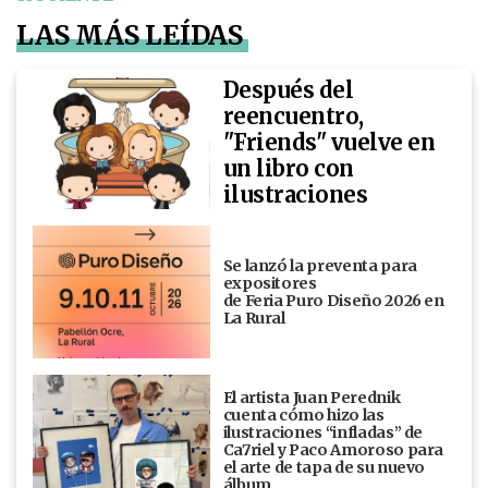
LAS MÁS LEÍDAS
Después del
reencuentro,
"Friends" vuelve en
un libro con
ilustraciones
Se lanzó la preventa para
expositores
de Feria Puro Diseño 2026 en
La Rural
El artista Juan Perednik
cuenta cómo hizo las
ilustraciones “infladas” de
Ca7riel y Paco Amoroso para
el arte de tapa de su nuevo
álbum