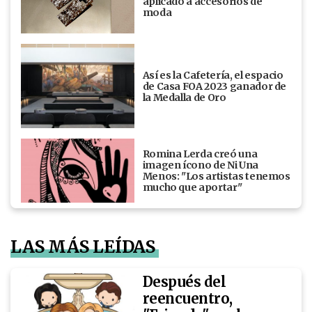
aplicado a accesorios de
moda
Así es la Cafetería, el espacio
de Casa FOA 2023 ganador de
la Medalla de Oro
Romina Lerda creó una
imagen ícono de Ni Una
Menos: "Los artistas tenemos
mucho que aportar"
LAS MÁS LEÍDAS
Después del
reencuentro,