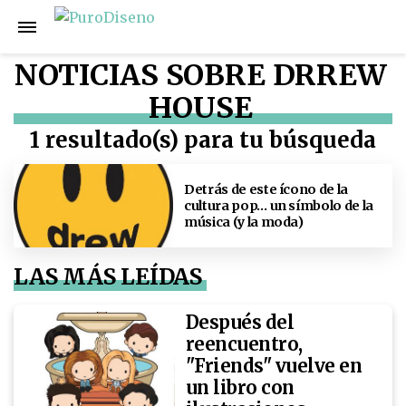
NOTICIAS SOBRE DRREW
HOUSE
1 resultado(s) para tu búsqueda
Detrás de este ícono de la
cultura pop… un símbolo de la
música (y la moda)
LAS MÁS LEÍDAS
Después del
reencuentro,
"Friends" vuelve en
un libro con