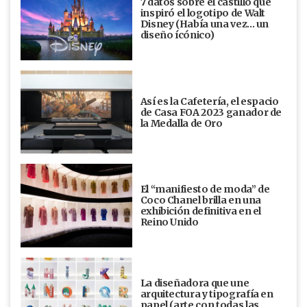
7 datos sobre el castillo que
inspiró el logotipo de Walt
Disney (Había una vez... un
diseño ícónico)
Así es la Cafetería, el espacio
de Casa FOA 2023 ganador de
la Medalla de Oro
El “manifiesto de moda” de
Coco Chanel brilla en una
exhibición definitiva en el
Reino Unido
La diseñadora que une
arquitectura y tipografía en
papel (arte con todas las