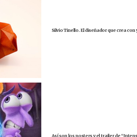
Silvio Tinello. El diseñador que crea co
Así son los posters y el trailer de “Int