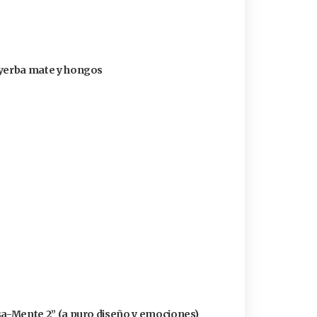
n yerba mate y hongos
ensa-Mente 2” (a puro diseño y emociones)