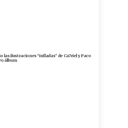
 las ilustraciones “infladas” de Ca7riel y Paco
evo álbum