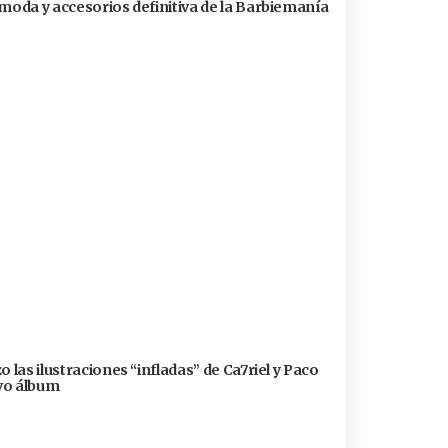
 moda y accesorios definitiva de la Barbiemanía
 las ilustraciones “infladas” de Ca7riel y Paco
evo álbum