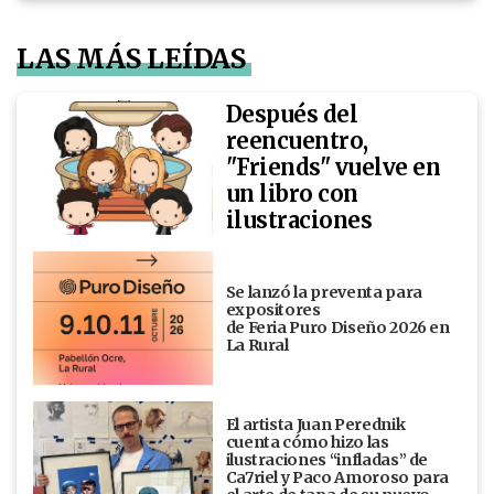
LAS MÁS LEÍDAS
Después del
reencuentro,
"Friends" vuelve en
un libro con
ilustraciones
Se lanzó la preventa para
expositores
de Feria Puro Diseño 2026 en
La Rural
El artista Juan Perednik
cuenta cómo hizo las
ilustraciones “infladas” de
Ca7riel y Paco Amoroso para