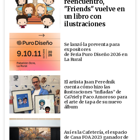
reencuentro,
"Friends" vuelve en
un libro con
ilustraciones
Se lanzó la preventa para
expositores
de Feria Puro Diseño 2026 en
La Rural
El artista Juan Perednik
cuenta cómo hizo las
ilustraciones “infladas” de
Ca7riel y Paco Amoroso para
el arte de tapa de su nuevo
álbum
Así es la Cafetería, el espacio
de Casa FOA 2023 ganador de