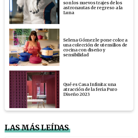
son los nuevos trajes de los
astronautas de regreso a la
Luna
Selena Gómez le pone color a
una colección de utensilios de
cocina con diseño y
sensibilidad
Qué es Casa Infinita: una
atracción de la feria Puro
Diseño 2023
LAS MÁS LEÍDAS