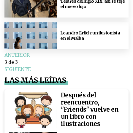
Telares del siglo XIX: así se teje
el nuevo lujo
Leandro Erlich: un ilusionista
en el Malba
ANTERIOR
3
de 3
SIGUIENTE
LAS MÁS LEÍDAS
Después del
reencuentro,
"Friends" vuelve en
un libro con
ilustraciones